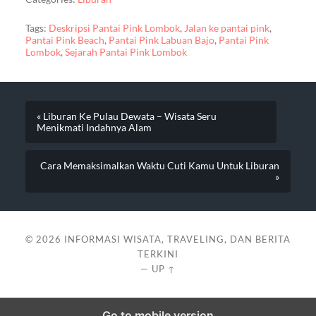
Tags:
Deskripsi Pantai Pink Lombok
,
Jalan ke pantai pink
,
Pantai Pink Beach
,
Pantai Pink Labuan Bajo
,
Pantai Pink
Lombok
,
Sejarah Pantai Pink Lombok
« Liburan Ke Pulau Dewata – Wisata Seru
Menikmati Indahnya Alam
Cara Memaksimalkan Waktu Cuti Kamu Untuk Liburan
»
© 2026
INFORMASI WISATA, TRAVELING, DAN BERITA
TERKINI
—
UP ↑
Go to mobile version