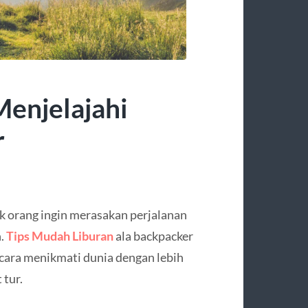
Menjelajahi
r
k orang ingin merasakan perjalanan
n.
Tips Mudah Liburan
ala backpacker
 cara menikmati dunia dengan lebih
 tur.