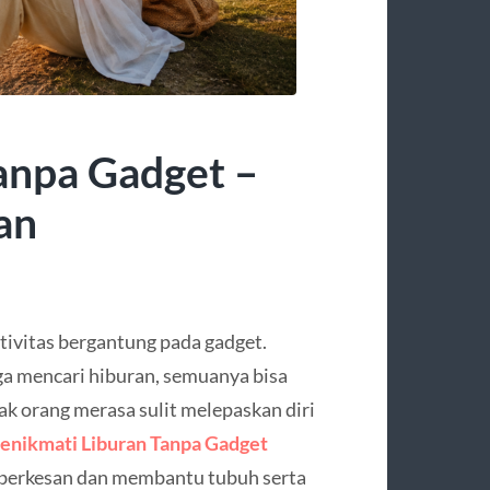
anpa Gadget –
an
ktivitas bergantung pada gadget.
gga mencari hiburan, semuanya bisa
k orang merasa sulit melepaskan diri
enikmati Liburan Tanpa Gadget
 berkesan dan membantu tubuh serta