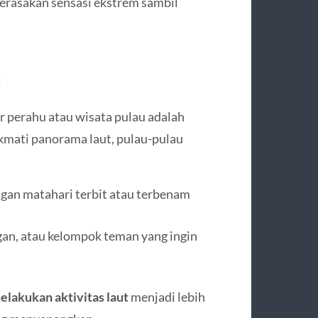
merasakan sensasi ekstrem sambil
u
r perahu atau wisata pulau adalah
ikmati panorama laut, pulau-pulau
an matahari terbit atau terbenam
ngan, atau kelompok teman yang ingin
elakukan aktivitas laut
menjadi lebih