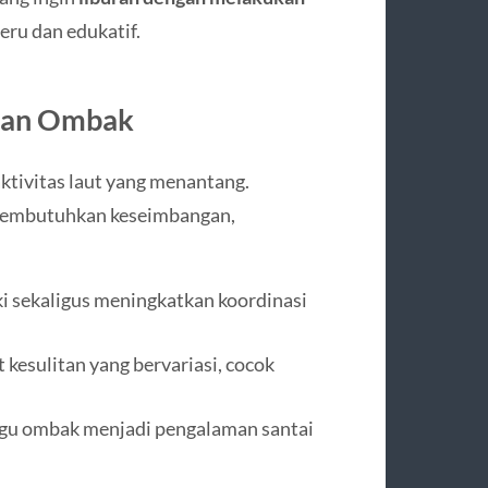
ru dan edukatif.
kkan Ombak
aktivitas laut yang menantang.
 membutuhkan keseimbangan,
aki sekaligus meningkatkan koordinasi
esulitan yang bervariasi, cocok
gu ombak menjadi pengalaman santai