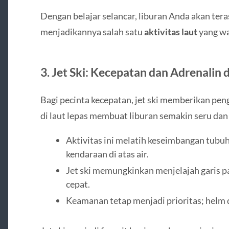
Dengan belajar selancar, liburan Anda akan teras
menjadikannya salah satu
aktivitas laut
yang wa
3. Jet Ski: Kecepatan dan Adrenalin d
Bagi pecinta kecepatan, jet ski memberikan pen
di laut lepas membuat liburan semakin seru dan
Aktivitas ini melatih keseimbangan tubu
kendaraan di atas air.
Jet ski memungkinkan menjelajah garis pa
cepat.
Keamanan tetap menjadi prioritas; helm