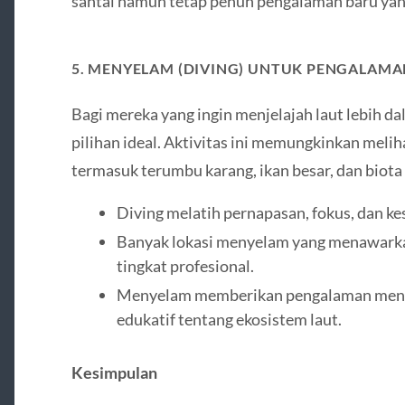
santai namun tetap penuh pengalaman baru ya
5. MENYELAM (DIVING) UNTUK PENGALAMA
Bagi mereka yang ingin menjelajah laut lebih d
pilihan ideal. Aktivitas ini memungkinkan melih
termasuk terumbu karang, ikan besar, dan biota 
Diving melatih pernapasan, fokus, dan ke
Banyak lokasi menyelam yang menawarka
tingkat profesional.
Menyelam memberikan pengalaman mendal
edukatif tentang ekosistem laut.
Kesimpulan