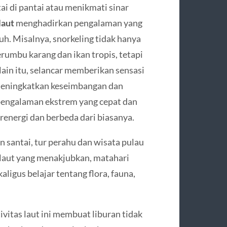
tai di pantai atau menikmati sinar
laut
menghadirkan pengalaman yang
uh. Misalnya, snorkeling tidak hanya
mbu karang dan ikan tropis, tetapi
lain itu, selancar memberikan sensasi
meningkatkan keseimbangan dan
 pengalaman ekstrem yang cepat dan
renergi dan berbeda dari biasanya.
n santai, tur perahu dan wisata pulau
aut yang menakjubkan, matahari
ligus belajar tentang flora, fauna,
itas laut ini membuat liburan tidak