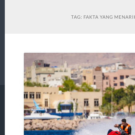
TAG:
FAKTA YANG MENARI