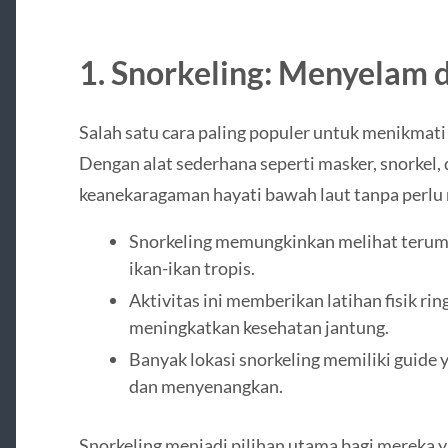
1. Snorkeling: Menyelam 
Salah satu cara paling populer untuk menikmati 
Dengan alat sederhana seperti masker, snorkel,
keanekaragaman hayati bawah laut tanpa perlu 
Snorkeling memungkinkan melihat terum
ikan-ikan tropis.
Aktivitas ini memberikan latihan fisik ri
meningkatkan kesehatan jantung.
Banyak lokasi snorkeling memiliki guid
dan menyenangkan.
Snorkeling menjadi pilihan utama bagi mereka y