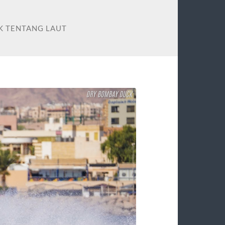
K TENTANG LAUT