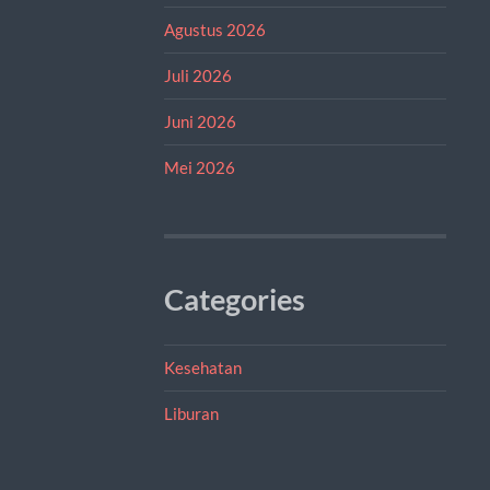
Agustus 2026
Juli 2026
Juni 2026
Mei 2026
Categories
Kesehatan
Liburan