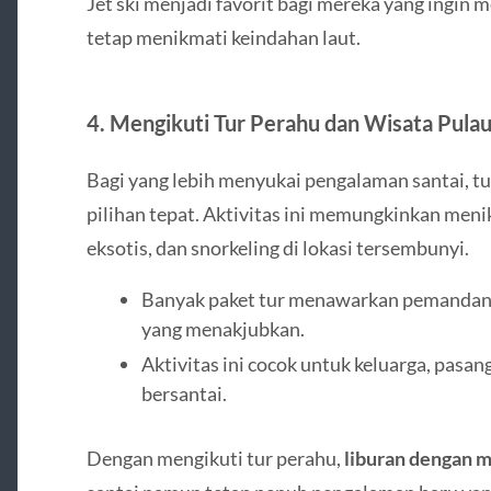
Jet ski menjadi favorit bagi mereka yang ingin 
tetap menikmati keindahan laut.
4. Mengikuti Tur Perahu dan Wisata Pula
Bagi yang lebih menyukai pengalaman santai, tu
pilihan tepat. Aktivitas ini memungkinkan men
eksotis, dan snorkeling di lokasi tersembunyi.
Banyak paket tur menawarkan pemandang
yang menakjubkan.
Aktivitas ini cocok untuk keluarga, pasa
bersantai.
Dengan mengikuti tur perahu,
liburan dengan m