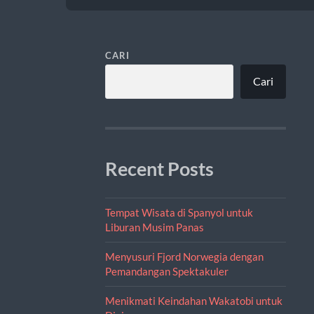
CARI
Cari
Recent Posts
Tempat Wisata di Spanyol untuk
Liburan Musim Panas
Menyusuri Fjord Norwegia dengan
Pemandangan Spektakuler
Menikmati Keindahan Wakatobi untuk