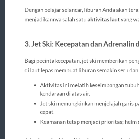
Dengan belajar selancar, liburan Anda akan teras
menjadikannya salah satu
aktivitas laut
yang wa
3. Jet Ski: Kecepatan dan Adrenalin d
Bagi pecinta kecepatan, jet ski memberikan pen
di laut lepas membuat liburan semakin seru dan
Aktivitas ini melatih keseimbangan tubu
kendaraan di atas air.
Jet ski memungkinkan menjelajah garis pa
cepat.
Keamanan tetap menjadi prioritas; helm