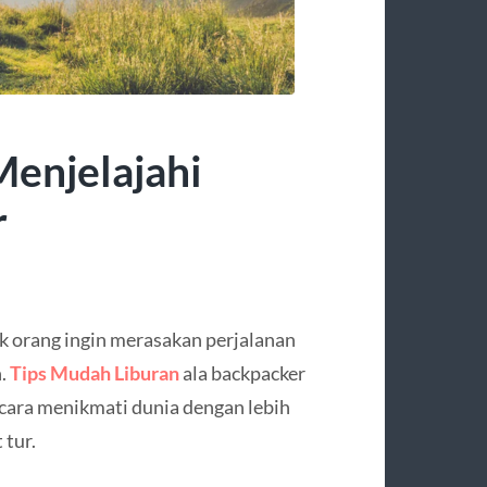
Menjelajahi
r
k orang ingin merasakan perjalanan
n.
Tips Mudah Liburan
ala backpacker
 cara menikmati dunia dengan lebih
 tur.