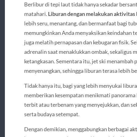
Berlibur di tepi laut tidak hanya sekadar bersan
matahari.
Liburan dengan melakukan aktivitas 
lebih seru, menantang, dan bermanfaat bagi tub
memungkinkan Anda menyaksikan keindahan teru
juga melatih pernapasan dan kebugaran fisik. Se
adrenalin saat menaklukkan ombak, sekaligus 
ketangkasan. Sementara itu, jet ski menambah
menyenangkan, sehingga liburan terasa lebih be
Tidak hanya itu, bagi yang lebih menyukai libura
memberikan kesempatan menikmati panorama l
terbit atau terbenam yang menyejukkan, dan seka
serta budaya setempat.
Dengan demikian, menggabungkan berbagai aktiv