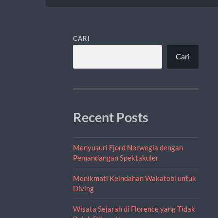
CARI
Cari
Recent Posts
Menyusuri Fjord Norwegia dengan
Pemandangan Spektakuler
Menikmati Keindahan Wakatobi untuk
Diving
Wisata Sejarah di Florence yang Tidak