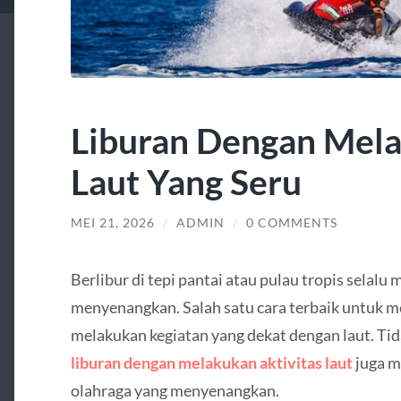
Liburan Dengan Mela
Laut Yang Seru
MEI 21, 2026
/
ADMIN
/
0 COMMENTS
Berlibur di tepi pantai atau pulau tropis selal
menyenangkan. Salah satu cara terbaik untuk m
melakukan kegiatan yang dekat dengan laut. Ti
liburan dengan melakukan aktivitas laut
juga m
olahraga yang menyenangkan.