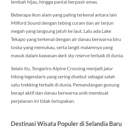
lembah hijau, hingga pantai berpasir emas.
Beberapa ikon alam yang paling terkenal antara lain
Milford Sound dengan tebing curam dan air terjun
megah yang langsung jatuh ke laut. Lalu ada Lake
Tekapo yang terkenal dengan air danau berwarna biru
toska yang memukau, serta langit malamnya yang
masuk dalam kawasan
dark sky reserve
terbaik di dunia.
Selain itu, Tongariro Alpine Crossing menjadi jalur
hiking legendaris yang sering disebut sebagai salah
satu trekking terbaik di dunia. Pemandangan gunung
berapi aktif dan danau berwarna unik membuat
perjalanan ini tidak terlupakan.
Destinasi Wisata Populer di Selandia Baru