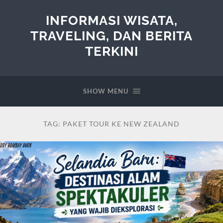
INFORMASI WISATA,
TRAVELING, DAN BERITA
TERKINI
SHOW MENU
TAG:
PAKET TOUR KE NEW ZEALAND