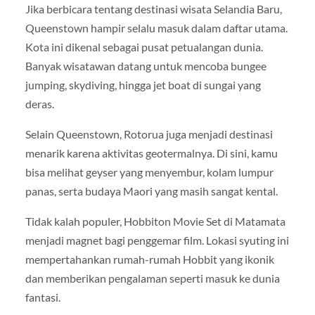
Jika berbicara tentang destinasi wisata Selandia Baru,
Queenstown hampir selalu masuk dalam daftar utama.
Kota ini dikenal sebagai pusat petualangan dunia.
Banyak wisatawan datang untuk mencoba bungee
jumping, skydiving, hingga jet boat di sungai yang
deras.
Selain Queenstown, Rotorua juga menjadi destinasi
menarik karena aktivitas geotermalnya. Di sini, kamu
bisa melihat geyser yang menyembur, kolam lumpur
panas, serta budaya Maori yang masih sangat kental.
Tidak kalah populer, Hobbiton Movie Set di Matamata
menjadi magnet bagi penggemar film. Lokasi syuting ini
mempertahankan rumah-rumah Hobbit yang ikonik
dan memberikan pengalaman seperti masuk ke dunia
fantasi.