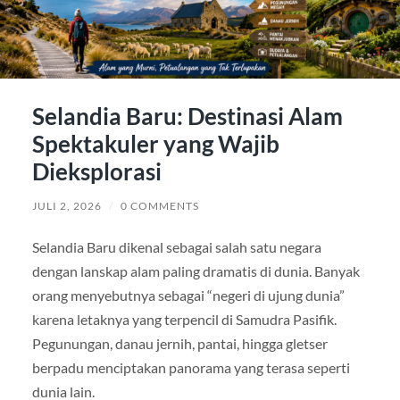
Selandia Baru: Destinasi Alam
Spektakuler yang Wajib
Dieksplorasi
JULI 2, 2026
/
0 COMMENTS
Selandia Baru dikenal sebagai salah satu negara
dengan lanskap alam paling dramatis di dunia. Banyak
orang menyebutnya sebagai “negeri di ujung dunia”
karena letaknya yang terpencil di Samudra Pasifik.
Pegunungan, danau jernih, pantai, hingga gletser
berpadu menciptakan panorama yang terasa seperti
dunia lain.