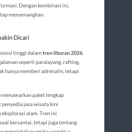
formasi. Dengan kombinasi ini,
tetap menyenangkan.
akin Dicari
osisi tinggi dalam
tren liburan 2026
.
aman seperti paralayang, rafting,
idak hanya memberi adrenalin, tetapi
jo menawarkan paket lengkap
penyedia jasa wisata kini
ksplorasi alam. Tren ini
al bersantai, tetapi juga tentang
n menciptakan cerita yang bisa