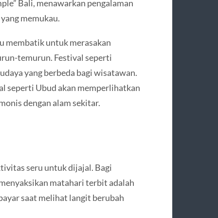
emple” Bali, menawarkan pengalaman
g yang memukau.
tau membatik untuk merasakan
urun-temurun. Festival seperti
daya yang berbeda bagi wisatawan.
nal seperti Ubud akan memperlihatkan
monis dengan alam sekitar.
vitas seru untuk dijajal. Bagi
 menyaksikan matahari terbit adalah
bayar saat melihat langit berubah