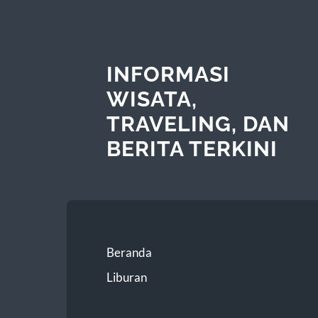
INFORMASI
WISATA,
TRAVELING, DAN
BERITA TERKINI
Beranda
Liburan