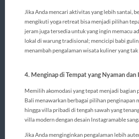
Jika Anda mencari aktivitas yang lebih santai, 
mengikuti yoga retreat bisa menjadi pilihan tepa
jeram juga tersedia untuk yang ingin memacu ad
lokal di warung tradisional; mencicipi babi guling
menambah pengalaman wisata kuliner yang tak 
4. Menginap di Tempat yang Nyaman dan 
Memilih akomodasi yang tepat menjadi bagian p
Bali menawarkan berbagai pilihan penginapan mu
hingga villa pribadi di tengah sawah yang tenan
villa modern dengan desain Instagramable sang
Jika Anda menginginkan pengalaman lebih autent