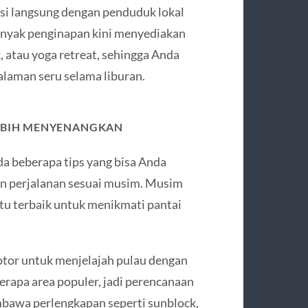
i langsung dengan penduduk lokal
Banyak penginapan kini menyediakan
, atau yoga retreat, sehingga Anda
aman seru selama liburan.
LEBIH MENYENANGKAN
ada beberapa tips yang bisa Anda
n perjalanan sesuai musim. Musim
tu terbaik untuk menikmati pantai
otor untuk menjelajah pulau dengan
berapa area populer, jadi perencanaan
mbawa perlengkapan seperti sunblock,