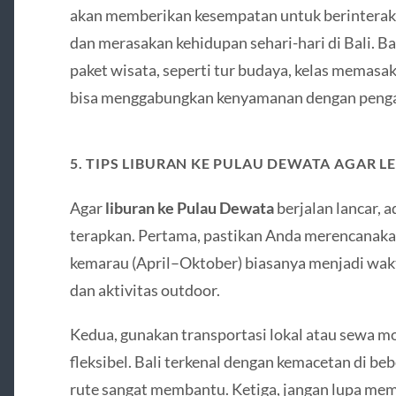
akan memberikan kesempatan untuk berinteraks
dan merasakan kehidupan sehari-hari di Bali. 
paket wisata, seperti tur budaya, kelas memasak
bisa menggabungkan kenyamanan dengan pengal
5. TIPS LIBURAN KE PULAU DEWATA AGAR 
Agar
liburan ke Pulau Dewata
berjalan lancar, 
terapkan. Pertama, pastikan Anda merencanaka
kemarau (April–Oktober) biasanya menjadi wak
dan aktivitas outdoor.
Kedua, gunakan transportasi lokal atau sewa m
fleksibel. Bali terkenal dengan kemacetan di be
rute sangat membantu. Ketiga, jangan lupa me