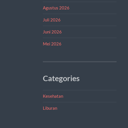
Agustus 2026
Juli 2026
Juni 2026
Mei 2026
Categories
Kesehatan
Liburan