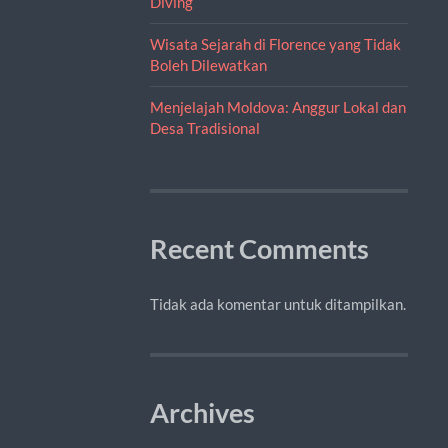
Diving
Wisata Sejarah di Florence yang Tidak
Boleh Dilewatkan
Menjelajah Moldova: Anggur Lokal dan
Desa Tradisional
Recent Comments
Tidak ada komentar untuk ditampilkan.
Archives