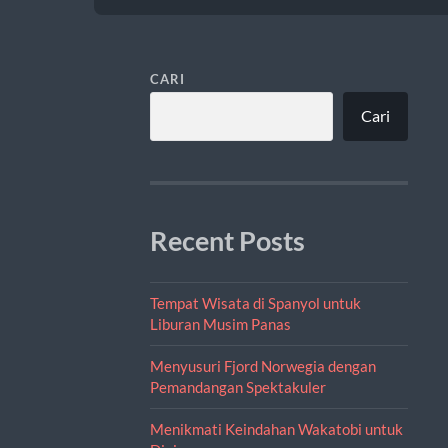
CARI
Cari
Recent Posts
Tempat Wisata di Spanyol untuk
Liburan Musim Panas
Menyusuri Fjord Norwegia dengan
Pemandangan Spektakuler
Menikmati Keindahan Wakatobi untuk