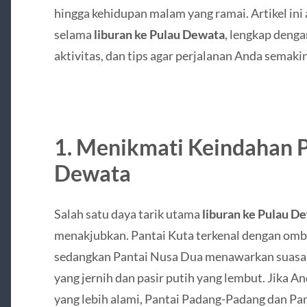
hingga kehidupan malam yang ramai. Artikel i
selama
liburan ke Pulau Dewata
, lengkap deng
aktivitas, dan tips agar perjalanan Anda semak
1. Menikmati Keindahan P
Dewata
Salah satu daya tarik utama
liburan ke Pulau D
menakjubkan. Pantai Kuta terkenal dengan omb
sedangkan Pantai Nusa Dua menawarkan suasana
yang jernih dan pasir putih yang lembut. Jika 
yang lebih alami, Pantai Padang-Padang dan Pan