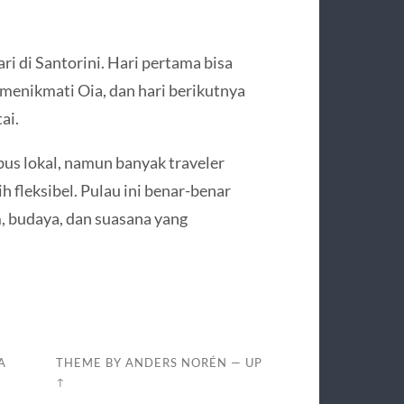
i di Santorini. Hari pertama bisa
 menikmati Oia, dan hari berikutnya
ai.
bus lokal, namun banyak traveler
 fleksibel. Pulau ini benar-benar
 budaya, dan suasana yang
A
THEME BY
ANDERS NORÉN
—
UP
↑