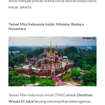
Ancol menjadi pilihan utama untuk liburan tanpa harus
keluar Jakarta.
Taman Mini Indonesia Indah: Miniatur Budaya
Nusantara
Taman Mini Indonesia Indah (TMII) adalah
Destinasi
Wisata Di Jakarta
yang menampilkan keberagaman