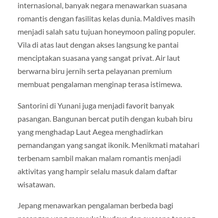
internasional, banyak negara menawarkan suasana
romantis dengan fasilitas kelas dunia. Maldives masih
menjadi salah satu tujuan honeymoon paling populer.
Vila di atas laut dengan akses langsung ke pantai
menciptakan suasana yang sangat privat. Air laut
berwarna biru jernih serta pelayanan premium
membuat pengalaman menginap terasa istimewa.
Santorini di Yunani juga menjadi favorit banyak
pasangan. Bangunan bercat putih dengan kubah biru
yang menghadap Laut Aegea menghadirkan
pemandangan yang sangat ikonik. Menikmati matahari
terbenam sambil makan malam romantis menjadi
aktivitas yang hampir selalu masuk dalam daftar
wisatawan.
Jepang menawarkan pengalaman berbeda bagi