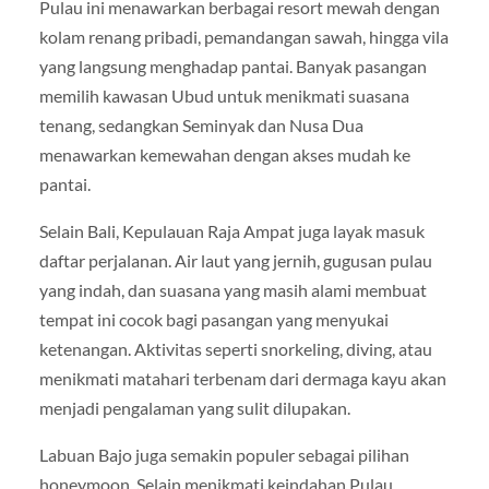
Pulau ini menawarkan berbagai resort mewah dengan
kolam renang pribadi, pemandangan sawah, hingga vila
yang langsung menghadap pantai. Banyak pasangan
memilih kawasan Ubud untuk menikmati suasana
tenang, sedangkan Seminyak dan Nusa Dua
menawarkan kemewahan dengan akses mudah ke
pantai.
Selain Bali, Kepulauan Raja Ampat juga layak masuk
daftar perjalanan. Air laut yang jernih, gugusan pulau
yang indah, dan suasana yang masih alami membuat
tempat ini cocok bagi pasangan yang menyukai
ketenangan. Aktivitas seperti snorkeling, diving, atau
menikmati matahari terbenam dari dermaga kayu akan
menjadi pengalaman yang sulit dilupakan.
Labuan Bajo juga semakin populer sebagai pilihan
honeymoon. Selain menikmati keindahan Pulau