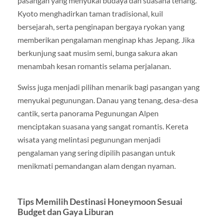
pasangan yang menyukai budaya dan suasana tenang.
Kyoto menghadirkan taman tradisional, kuil
bersejarah, serta penginapan bergaya ryokan yang
memberikan pengalaman menginap khas Jepang. Jika
berkunjung saat musim semi, bunga sakura akan
menambah kesan romantis selama perjalanan.
Swiss juga menjadi pilihan menarik bagi pasangan yang
menyukai pegunungan. Danau yang tenang, desa-desa
cantik, serta panorama Pegunungan Alpen
menciptakan suasana yang sangat romantis. Kereta
wisata yang melintasi pegunungan menjadi
pengalaman yang sering dipilih pasangan untuk
menikmati pemandangan alam dengan nyaman.
Tips Memilih Destinasi Honeymoon Sesuai
Budget dan Gaya Liburan