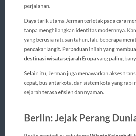
perjalanan.
Daya tarik utama Jerman terletak pada cara me
tanpa menghilangkan identitas modernnya. Kamu
yang berusia ratusan tahun, lalu beberapa men
pencakar langit. Perpaduan inilah yang membua
destinasi wisata sejarah Eropa
yang paling banya
Selain itu, Jerman juga menawarkan akses tran
cepat, bus antarkota, dan sistem kota yang rapi
sejarah terasa efisien dan nyaman.
Berlin: Jejak Perang Dun
Berlin
menjadi pusat utama
Wisata Sejarah di 