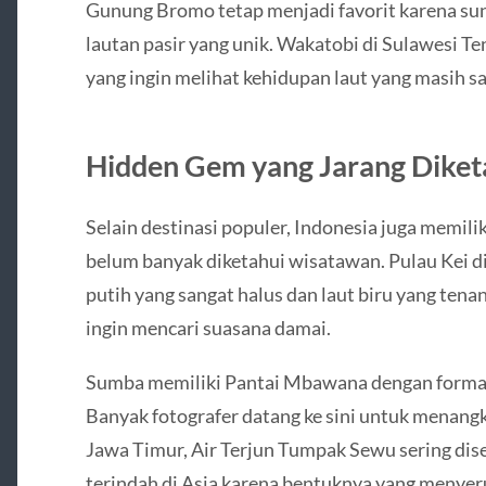
Gunung Bromo tetap menjadi favorit karena sun
lautan pasir yang unik. Wakatobi di Sulawesi T
yang ingin melihat kehidupan laut yang masih sa
Hidden Gem yang Jarang Dike
Selain destinasi populer, Indonesia juga memil
belum banyak diketahui wisatawan. Pulau Kei 
putih yang sangat halus dan laut biru yang ten
ingin mencari suasana damai.
Sumba memiliki Pantai Mbawana dengan formasi
Banyak fotografer datang ke sini untuk menang
Jawa Timur, Air Terjun Tumpak Sewu sering diseb
terindah di Asia karena bentuknya yang menyerup