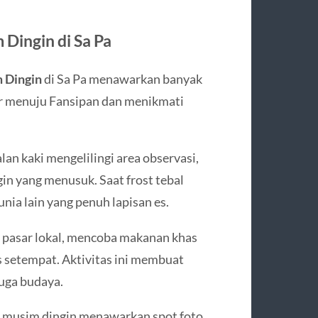
 Dingin di Sa Pa
 Dingin
di Sa Pa menawarkan banyak
car menuju Fansipan dan menikmati
lan kaki mengelilingi area observasi,
gin yang menusuk. Saat frost tebal
nia lain yang penuh lapisan es.
i pasar lokal, mencoba makanan khas
s setempat. Aktivitas ini membuat
juga budaya.
aat musim dingin menawarkan spot foto