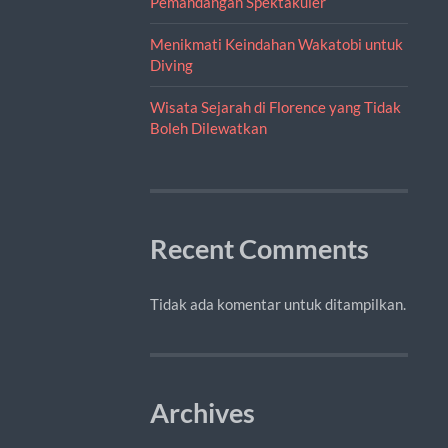
Pemandangan Spektakuler
Menikmati Keindahan Wakatobi untuk
Diving
Wisata Sejarah di Florence yang Tidak
Boleh Dilewatkan
Recent Comments
Tidak ada komentar untuk ditampilkan.
Archives