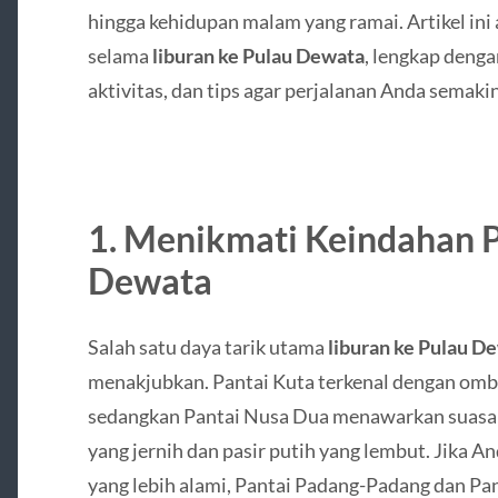
hingga kehidupan malam yang ramai. Artikel i
selama
liburan ke Pulau Dewata
, lengkap deng
aktivitas, dan tips agar perjalanan Anda semak
1. Menikmati Keindahan P
Dewata
Salah satu daya tarik utama
liburan ke Pulau D
menakjubkan. Pantai Kuta terkenal dengan omb
sedangkan Pantai Nusa Dua menawarkan suasana
yang jernih dan pasir putih yang lembut. Jika 
yang lebih alami, Pantai Padang-Padang dan Pan