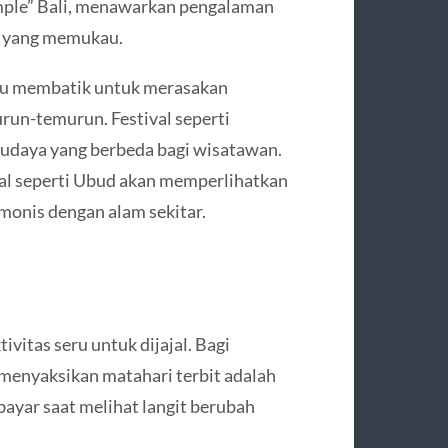
emple” Bali, menawarkan pengalaman
g yang memukau.
tau membatik untuk merasakan
urun-temurun. Festival seperti
daya yang berbeda bagi wisatawan.
nal seperti Ubud akan memperlihatkan
monis dengan alam sekitar.
vitas seru untuk dijajal. Bagi
 menyaksikan matahari terbit adalah
bayar saat melihat langit berubah