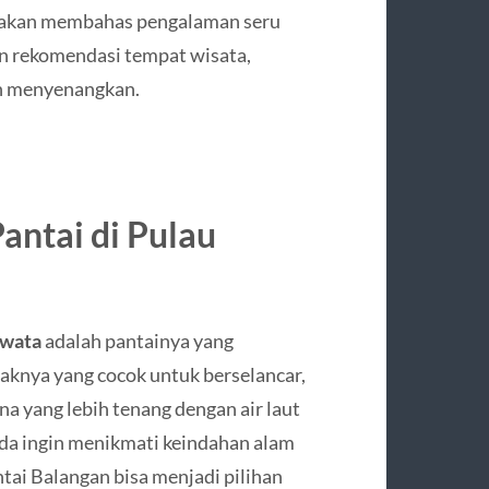
ni akan membahas pengalaman seru
an rekomendasi tempat wisata,
in menyenangkan.
antai di Pulau
ewata
adalah pantainya yang
aknya yang cocok untuk berselancar,
 yang lebih tenang dengan air laut
Anda ingin menikmati keindahan alam
tai Balangan bisa menjadi pilihan