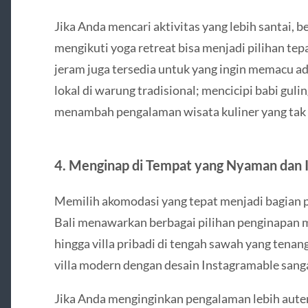
Jika Anda mencari aktivitas yang lebih santai, 
mengikuti yoga retreat bisa menjadi pilihan tepa
jeram juga tersedia untuk yang ingin memacu ad
lokal di warung tradisional; mencicipi babi guling
menambah pengalaman wisata kuliner yang tak 
4. Menginap di Tempat yang Nyaman dan 
Memilih akomodasi yang tepat menjadi bagian p
Bali menawarkan berbagai pilihan penginapan mu
hingga villa pribadi di tengah sawah yang tenan
villa modern dengan desain Instagramable sang
Jika Anda menginginkan pengalaman lebih autent