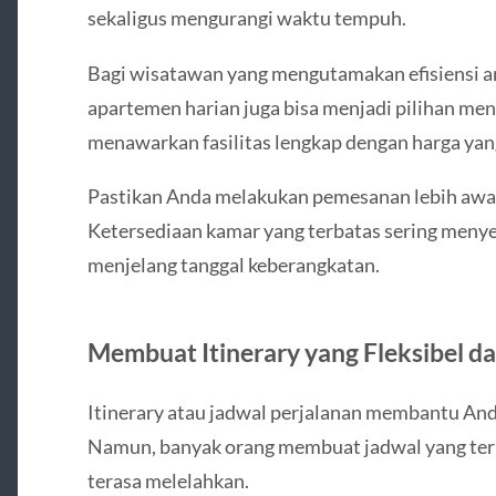
sekaligus mengurangi waktu tempuh.
Bagi wisatawan yang mengutamakan efisiensi an
apartemen harian juga bisa menjadi pilihan men
menawarkan fasilitas lengkap dengan harga yan
Pastikan Anda melakukan pemesanan lebih awal
Ketersediaan kamar yang terbatas sering menyeb
menjelang tanggal keberangkatan.
Membuat Itinerary yang Fleksibel da
Itinerary atau jadwal perjalanan membantu And
Namun, banyak orang membuat jadwal yang terla
terasa melelahkan.