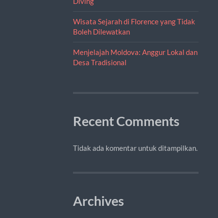
Diving
Wisata Sejarah di Florence yang Tidak
Boleh Dilewatkan
Menjelajah Moldova: Anggur Lokal dan
Desa Tradisional
Recent Comments
Tidak ada komentar untuk ditampilkan.
Archives