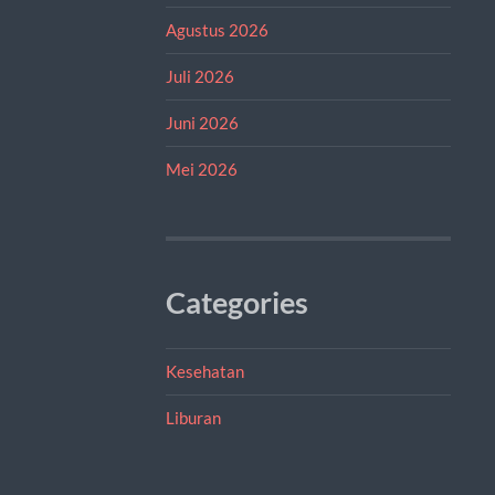
Agustus 2026
Juli 2026
Juni 2026
Mei 2026
Categories
Kesehatan
Liburan