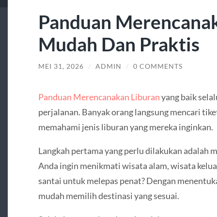
Panduan Merencanak
Mudah Dan Praktis
MEI 31, 2026
/
ADMIN
/
0 COMMENTS
Panduan Merencanakan Liburan
yang baik selal
perjalanan. Banyak orang langsung mencari tik
memahami jenis liburan yang mereka inginkan.
Langkah pertama yang perlu dilakukan adalah 
Anda ingin menikmati wisata alam, wisata keluar
santai untuk melepas penat? Dengan menentukan
mudah memilih destinasi yang sesuai.