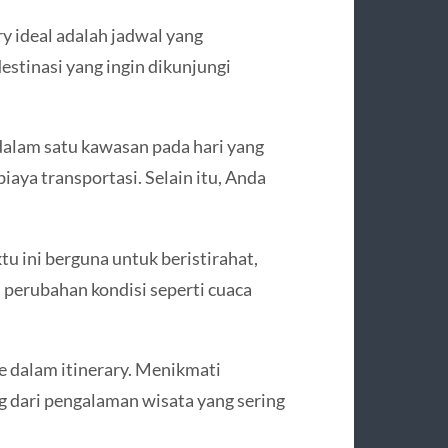
 ideal adalah jadwal yang
destinasi yang ingin dikunjungi
dalam satu kawasan pada hari yang
aya transportasi. Selain itu, Anda
u ini berguna untuk beristirahat,
 perubahan kondisi seperti cuaca
e dalam itinerary. Menikmati
 dari pengalaman wisata yang sering