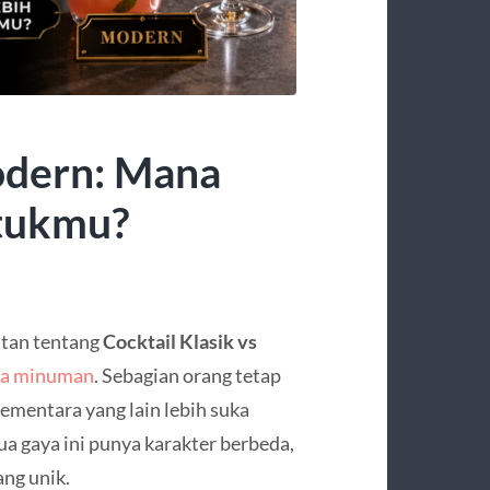
odern: Mana
ntukmu?
atan tentang
Cocktail Klasik vs
ta minuman
. Sebagian orang tetap
sementara yang lain lebih suka
ua gaya ini punya karakter berbeda,
ng unik.