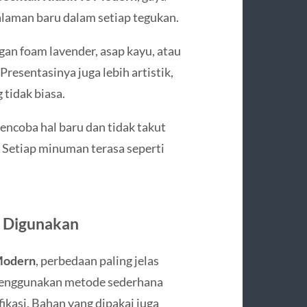
laman baru dalam setiap tegukan.
an foam lavender, asap kayu, atau
resentasinya juga lebih artistik,
 tidak biasa.
ncoba hal baru dan tidak takut
 Setiap minuman terasa seperti
g Digunakan
 Modern
, perbedaan paling jelas
k menggunakan metode sederhana
fikasi. Bahan yang dipakai juga