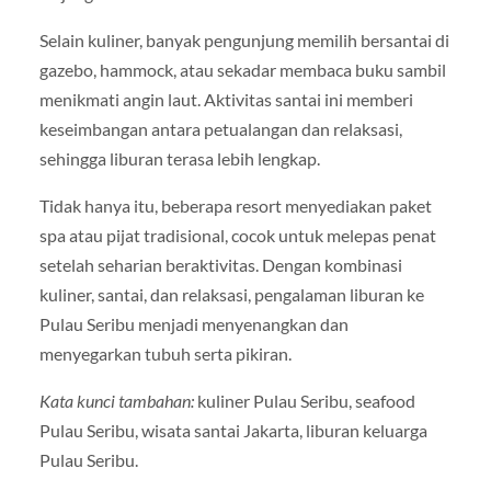
Selain kuliner, banyak pengunjung memilih bersantai di
gazebo, hammock, atau sekadar membaca buku sambil
menikmati angin laut. Aktivitas santai ini memberi
keseimbangan antara petualangan dan relaksasi,
sehingga liburan terasa lebih lengkap.
Tidak hanya itu, beberapa resort menyediakan paket
spa atau pijat tradisional, cocok untuk melepas penat
setelah seharian beraktivitas. Dengan kombinasi
kuliner, santai, dan relaksasi, pengalaman liburan ke
Pulau Seribu menjadi menyenangkan dan
menyegarkan tubuh serta pikiran.
Kata kunci tambahan:
kuliner Pulau Seribu, seafood
Pulau Seribu, wisata santai Jakarta, liburan keluarga
Pulau Seribu.