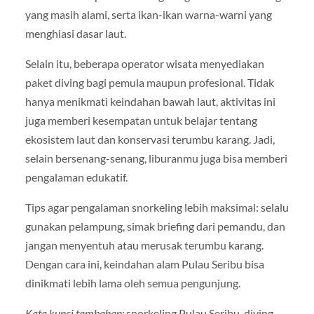
yang masih alami, serta ikan-ikan warna-warni yang
menghiasi dasar laut.
Selain itu, beberapa operator wisata menyediakan
paket diving bagi pemula maupun profesional. Tidak
hanya menikmati keindahan bawah laut, aktivitas ini
juga memberi kesempatan untuk belajar tentang
ekosistem laut dan konservasi terumbu karang. Jadi,
selain bersenang-senang, liburanmu juga bisa memberi
pengalaman edukatif.
Tips agar pengalaman snorkeling lebih maksimal: selalu
gunakan pelampung, simak briefing dari pemandu, dan
jangan menyentuh atau merusak terumbu karang.
Dengan cara ini, keindahan alam Pulau Seribu bisa
dinikmati lebih lama oleh semua pengunjung.
Kata kunci tambahan:
snorkeling Pulau Seribu, diving