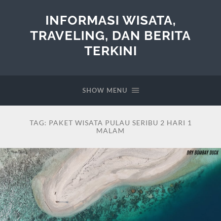
INFORMASI WISATA,
TRAVELING, DAN BERITA
TERKINI
SHOW MENU
TAG:
PAKET WISATA PULAU SERIBU 2 HARI 1
MALAM