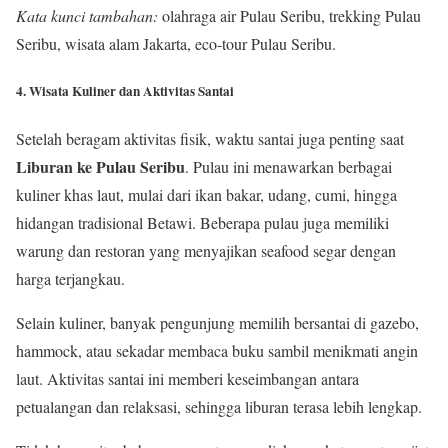
Kata kunci tambahan:
olahraga air Pulau Seribu, trekking Pulau
Seribu, wisata alam Jakarta, eco-tour Pulau Seribu.
4. Wisata Kuliner dan Aktivitas Santai
Setelah beragam aktivitas fisik, waktu santai juga penting saat
Liburan ke Pulau Seribu
. Pulau ini menawarkan berbagai
kuliner khas laut, mulai dari ikan bakar, udang, cumi, hingga
hidangan tradisional Betawi. Beberapa pulau juga memiliki
warung dan restoran yang menyajikan seafood segar dengan
harga terjangkau.
Selain kuliner, banyak pengunjung memilih bersantai di gazebo,
hammock, atau sekadar membaca buku sambil menikmati angin
laut. Aktivitas santai ini memberi keseimbangan antara
petualangan dan relaksasi, sehingga liburan terasa lebih lengkap.