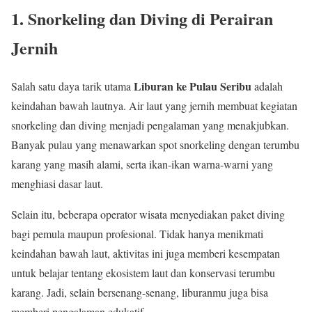
1. Snorkeling dan Diving di Perairan
Jernih
Liburan ke Pulau Seribu
Salah satu daya tarik utama
adalah
keindahan bawah lautnya. Air laut yang jernih membuat kegiatan
snorkeling dan diving menjadi pengalaman yang menakjubkan.
Banyak pulau yang menawarkan spot snorkeling dengan terumbu
karang yang masih alami, serta ikan-ikan warna-warni yang
menghiasi dasar laut.
Selain itu, beberapa operator wisata menyediakan paket diving
bagi pemula maupun profesional. Tidak hanya menikmati
keindahan bawah laut, aktivitas ini juga memberi kesempatan
untuk belajar tentang ekosistem laut dan konservasi terumbu
karang. Jadi, selain bersenang-senang, liburanmu juga bisa
memberi pengalaman edukatif.