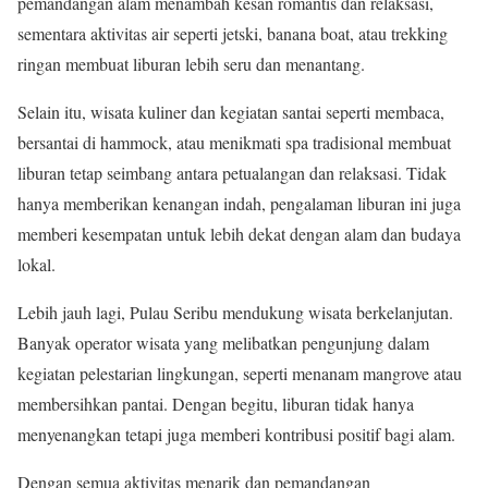
pemandangan alam menambah kesan romantis dan relaksasi,
sementara aktivitas air seperti jetski, banana boat, atau trekking
ringan membuat liburan lebih seru dan menantang.
Selain itu, wisata kuliner dan kegiatan santai seperti membaca,
bersantai di hammock, atau menikmati spa tradisional membuat
liburan tetap seimbang antara petualangan dan relaksasi. Tidak
hanya memberikan kenangan indah, pengalaman liburan ini juga
memberi kesempatan untuk lebih dekat dengan alam dan budaya
lokal.
Lebih jauh lagi, Pulau Seribu mendukung wisata berkelanjutan.
Banyak operator wisata yang melibatkan pengunjung dalam
kegiatan pelestarian lingkungan, seperti menanam mangrove atau
membersihkan pantai. Dengan begitu, liburan tidak hanya
menyenangkan tetapi juga memberi kontribusi positif bagi alam.
Dengan semua aktivitas menarik dan pemandangan