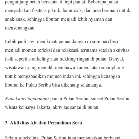
pengunjung betah bersantai di tepi pantai. Beberapa pulau
menyediakan fasilitas piknik, hammock, dan area bermain untuk
anak-anak, sehingga liburan menjadi lebih nyaman dan
menyenangkan.
Lebih jauh lagi, menikmati pemandangan di sore hari bisa
menjadi momen refleksi dan relaksasi, terutama setelah aktivitas
fisik seperti snorkeling atau trekking ringan di pulau. Banyak
wisatawan yang memilih membawa kamera atau smartphone
untuk mengabadikan momen indah ini, sehingga kenangan
liburan ke Pulau Seribu bisa dikenang selamanya.
Kata kunci tambahan:
pantai Pulau Seribu, sunset Pulau Seribu,
wisata keluarga Jakarta, aktivitas santai di pulau.
3. Aktivitas Air dan Permainan Seru
Selain snorkeling, Pulau Seribu juga menawarkan berbagai