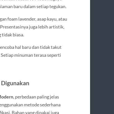
laman baru dalam setiap tegukan.
an foam lavender, asap kayu, atau
resentasinya juga lebih artistik,
 tidak biasa.
ncoba hal baru dan tidak takut
 Setiap minuman terasa seperti
g Digunakan
 Modern
, perbedaan paling jelas
k menggunakan metode sederhana
fikasi. Bahan yang dipakai juga