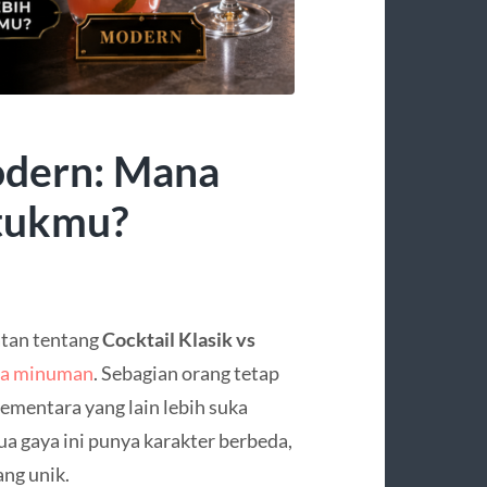
odern: Mana
ntukmu?
atan tentang
Cocktail Klasik vs
ta minuman
. Sebagian orang tetap
sementara yang lain lebih suka
ua gaya ini punya karakter berbeda,
ng unik.