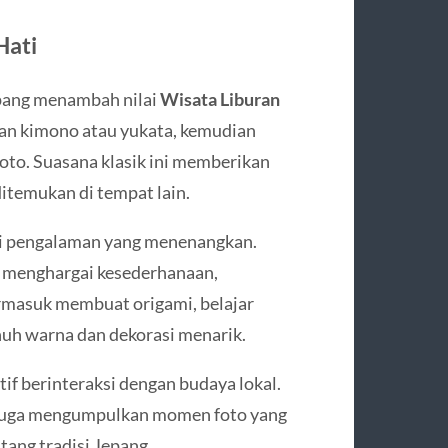
Hati
Jepang menambah nilai
Wisata Liburan
n kimono atau yukata, kemudian
Kyoto. Suasana klasik ini memberikan
ditemukan di tempat lain.
di pengalaman yang menenangkan.
ar menghargai kesederhanaan,
termasuk membuat origami, belajar
enuh warna dan dekorasi menarik.
if berinteraksi dengan budaya lokal.
 juga mengumpulkan momen foto yang
ang tradisi Jepang.