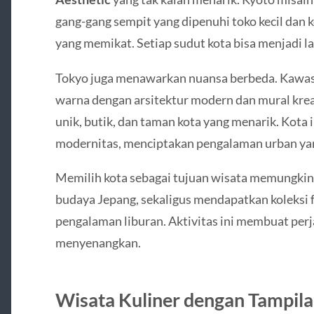
gang-gang sempit yang dipenuhi toko kecil dan 
yang memikat. Setiap sudut kota bisa menjadi lat
Tokyo juga menawarkan nuansa berbeda. Kawas
warna dengan arsitektur modern dan mural kreat
unik, butik, dan taman kota yang menarik. Kota
modernitas, menciptakan pengalaman urban yan
Memilih kota sebagai tujuan wisata memungki
budaya Jepang, sekaligus mendapatkan koleksi
pengalaman liburan. Aktivitas ini membuat perj
menyenangkan.
Wisata Kuliner dengan Tampil