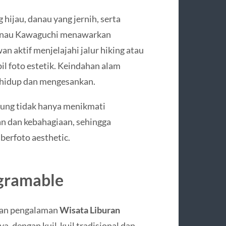
hijau, danau yang jernih, serta
Danau Kawaguchi menawarkan
 aktif menjelajahi jalur hiking atau
l foto estetik. Keindahan alam
h hidup dan mengesankan.
jung tidak hanya menikmati
n dan kebahagiaan, sehingga
berfoto aesthetic.
agramable
rkan pengalaman
Wisata Liburan
a, dengan kuil-kuil tradisional dan