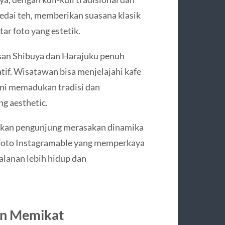
kedai teh, memberikan suasana klasik
ar foto yang estetik.
an Shibuya dan Harajuku penuh
if. Wisatawan bisa menjelajahi kafe
 ini memadukan tradisi dan
g aesthetic.
nkan pengunjung merasakan dinamika
 foto Instagramable yang memperkaya
alanan lebih hidup dan
an Memikat