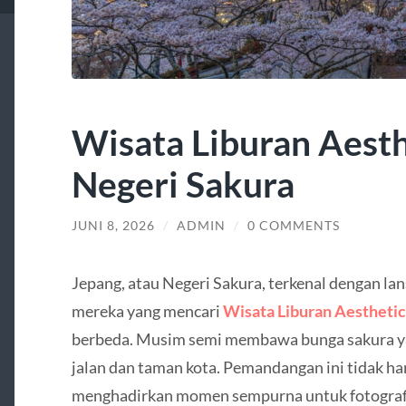
Wisata Liburan Aesth
Negeri Sakura
JUNI 8, 2026
/
ADMIN
/
0 COMMENTS
Jepang, atau Negeri Sakura, terkenal dengan l
mereka yang mencari
Wisata Liburan Aesthetic
berbeda. Musim semi membawa bunga sakura y
jalan dan taman kota. Pemandangan ini tidak ha
menghadirkan momen sempurna untuk fotograf