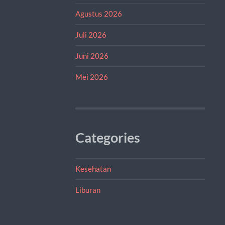
Agustus 2026
Juli 2026
Juni 2026
Mei 2026
Categories
Kesehatan
Liburan