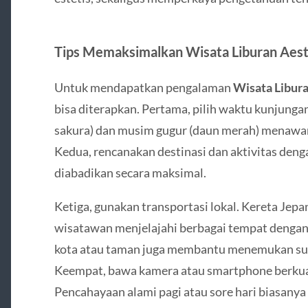
Tips Memaksimalkan Wisata Liburan Aesth
Untuk mendapatkan pengalaman
Wisata Libur
bisa diterapkan. Pertama, pilih waktu kunjunga
sakura) dan musim gugur (daun merah) menawar
Kedua, rencanakan destinasi dan aktivitas deng
diabadikan secara maksimal.
Ketiga, gunakan transportasi lokal. Kereta Jep
wisatawan menjelajahi berbagai tempat dengan m
kota atau taman juga membantu menemukan sud
Keempat, bawa kamera atau smartphone berku
Pencahayaan alami pagi atau sore hari biasanya