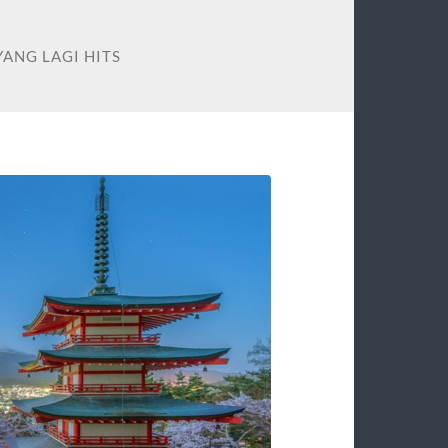
YANG LAGI HITS