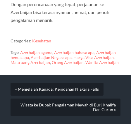
Dengan perencanaan yang tepat, perjalanan ke
Azerbaijan bisa terasa nyaman, hemat, dan penuh
pengalaman menarik.
Categories:
Kesehatan
Tags:
Azerbaijan agama
,
Azerbaijan bahasa apa
,
Azerbaijan
benua apa
,
Azerbaijan Negara apa
,
Harga Visa Azerbaijan
,
Mata uang Azerbaijan
,
Orang Azerbaijan
,
Wanita Azerbaijan
« Menjelajah Kanada: Keindahan Niagara Falls
Wisata ke Dubai: Pengalaman Mewah di Burj Khalifa
Dan Gurun »