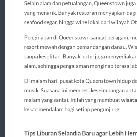
Selain alam dan petualangan, Queenstown jug
yang menarik. Banyak restoran menyajikan dagi
seafood segar, hingga wine lokal dari wilayah O
Penginapan di Queenstown sangat beragam, mula
resort mewah dengan pemandangan danau. Wis
tanpa kesulitan. Banyak hotel juga menyediaka
alam, sehingga pengalaman menginap terasa leb
Di malam hari, pusat kota Queenstown hidup de
musik. Suasana ini memberi keseimbangan antar
malam yang santai. Inilah yang membuat
wisat
kesan mendalam bagi setiap pengunjung.
Tips Liburan Selandia Baru agar Lebih He