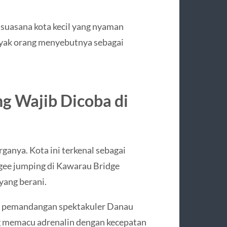
suasana kota kecil yang nyaman
nyak orang menyebutnya sebagai
ng Wajib Dicoba di
ganya. Kota ini terkenal sebagai
gee jumping di Kawarau Bridge
yang berani.
an pemandangan spektakuler Danau
ng memacu adrenalin dengan kecepatan