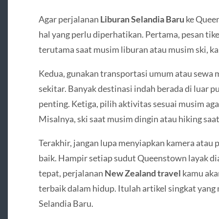
Agar perjalanan
Liburan Selandia Baru
ke Queen
hal yang perlu diperhatikan. Pertama, pesan tik
terutama saat musim liburan atau musim ski, kar
Kedua, gunakan transportasi umum atau sewa mob
sekitar. Banyak destinasi indah berada di luar pus
penting. Ketiga, pilih aktivitas sesuai musim ag
Misalnya, ski saat musim dingin atau hiking saa
Terakhir, jangan lupa menyiapkan kamera atau p
baik. Hampir setiap sudut Queenstown layak d
tepat, perjalanan
New Zealand travel
kamu akan
terbaik dalam hidup. Itulah artikel singkat ya
Selandia Baru.