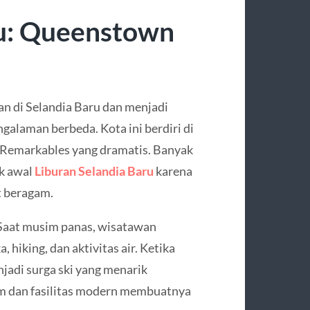
ru: Queenstown
an di Selandia Baru dan menjadi
alaman berbeda. Kota ini berdiri di
 Remarkables yang dramatis. Banyak
k awal
Liburan Selandia Baru
karena
t beragam.
. Saat musim panas, wisatawan
hiking, dan aktivitas air. Ketika
adi surga ski yang menarik
am dan fasilitas modern membuatnya