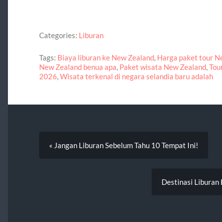
Categories:
Liburan
Tags:
Biaya liburan ke New Zealand
,
Harga paket tour N
New Zealand benua apa
,
Paket wisata New Zealand
,
Tou
2026
,
Wisata terkenal di negara selandia baru adalah
« Jangan Liburan Sebelum Tahu 10 Tempat Ini!
Destinasi Liburan