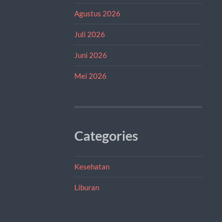
Agustus 2026
Juli 2026
Juni 2026
Mei 2026
Categories
Kesehatan
Liburan