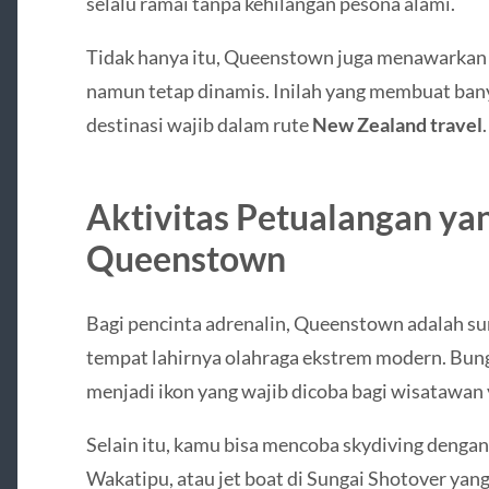
selalu ramai tanpa kehilangan pesona alami.
Tidak hanya itu, Queenstown juga menawarkan 
namun tetap dinamis. Inilah yang membuat ba
destinasi wajib dalam rute
New Zealand travel
.
Aktivitas Petualangan ya
Queenstown
Bagi pencinta adrenalin, Queenstown adalah sur
tempat lahirnya olahraga ekstrem modern. Bun
menjadi ikon yang wajib dicoba bagi wisatawan 
Selain itu, kamu bisa mencoba skydiving deng
Wakatipu, atau jet boat di Sungai Shotover ya