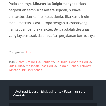
Pada akhirnya,
Liburan ke Belgia
menghadirkan
perpaduan sempurna antara sejarah, budaya,
arsitektur, dan kuliner kelas dunia. Jika kamu ingin
menikmati sisi klasik Eropa dengan suasana yang
hangat dan penuh karakter, Belgia adalah destinasi
yang layak masuk dalam daftar perjalanan berikutnya.
Categories:
Liburan
Tags:
Atomium Belgia
,
Belgia vs
,
Belgium
,
Bendera Belgia
,
Liga Belgia
,
Makanan khas Belgia
,
Pemain Belgia
,
Tempat
wisata di brussel belgia
« Destinasi Liburan Eksklusif untuk Pasangan Baru
Menikah