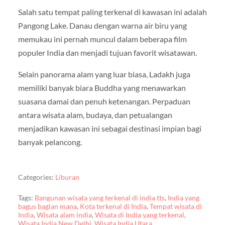
Salah satu tempat paling terkenal di kawasan ini adalah
Pangong Lake
. Danau dengan warna air biru yang
memukau ini pernah muncul dalam beberapa film
populer India dan menjadi tujuan favorit wisatawan.
Selain panorama alam yang luar biasa, Ladakh juga
memiliki banyak biara Buddha yang menawarkan
suasana damai dan penuh ketenangan. Perpaduan
antara wisata alam, budaya, dan petualangan
menjadikan kawasan ini sebagai destinasi impian bagi
banyak pelancong.
Categories:
Liburan
Tags:
Bangunan wisata yang terkenal di india tts
,
India yang
bagus bagian mana
,
Kota terkenal di India
,
Tempat wisata di
India
,
Wisata alam india
,
Wisata di India yang terkenal
,
Wisata India New Delhi
,
Wisata India Utara