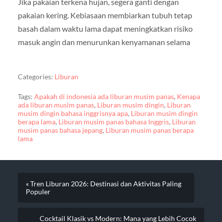
Jika pakaian terkena hujan, segera ganti dengan
pakaian kering. Kebiasaan membiarkan tubuh tetap
basah dalam waktu lama dapat meningkatkan risiko
masuk angin dan menurunkan kenyamanan selama
Categories:
Liburan
Tags:
Apakah di indonesia ada liburan musim panas
,
Kenapa
ada liburan musim panas
,
Liburan musim dingin
,
Liburan
musim dingin bahasa inggrisnya apa
,
Liburan musim dingin
berapa lama
,
Liburan musim panas bahasa Inggris
,
Liburan
musim panas bahasa jepang
,
Liburan musim panas berapa
lama
« Tren Liburan 2026: Destinasi dan Aktivitas Paling
Populer
Cocktail Klasik vs Modern: Mana yang Lebih Cocok